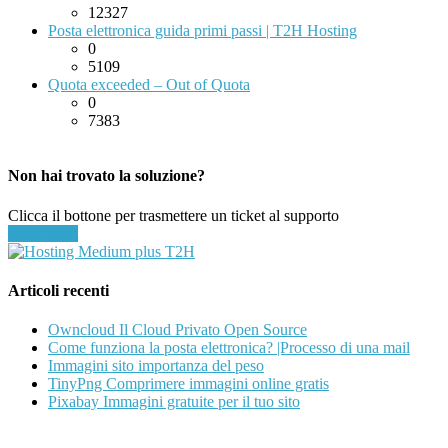
12327
Posta elettronica guida primi passi | T2H Hosting
0
5109
Quota exceeded – Out of Quota
0
7383
Non hai trovato la soluzione?
Clicca il bottone per trasmettere un ticket al supporto
Invia ticket
Articoli recenti
Owncloud Il Cloud Privato Open Source
Come funziona la posta elettronica? |Processo di una mail
Immagini sito importanza del peso
TinyPng Comprimere immagini online gratis
Pixabay Immagini gratuite per il tuo sito