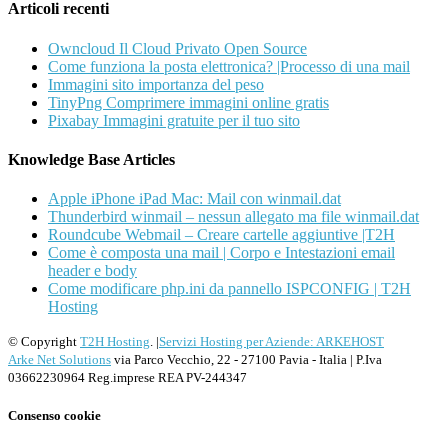
Articoli recenti
Owncloud Il Cloud Privato Open Source
Come funziona la posta elettronica? |Processo di una mail
Immagini sito importanza del peso
TinyPng Comprimere immagini online gratis
Pixabay Immagini gratuite per il tuo sito
Knowledge Base Articles
Apple iPhone iPad Mac: Mail con winmail.dat
Thunderbird winmail – nessun allegato ma file winmail.dat
Roundcube Webmail – Creare cartelle aggiuntive |T2H
Come è composta una mail | Corpo e Intestazioni email
header e body
Come modificare php.ini da pannello ISPCONFIG | T2H
Hosting
© Copyright
T2H Hosting
. |
Servizi Hosting per Aziende: ARKEHOST
Arke Net Solutions
via Parco Vecchio, 22 - 27100 Pavia - Italia | P.Iva
03662230964 Reg.imprese REA PV-244347
Consenso cookie