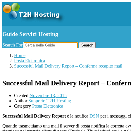
Guide Servizi Hosting
Search For
Search
Home
Posta Elettronica
Successful Mail Delivery Report – Conferma recapito mail
Successful Mail Delivery Report – Confer
Created
Novembre 13, 2015
Author
Supporto T2H Hosting
Category
Posta Elettronica
Successful Mail Delivery Report
è la notifica
DSN
per i messaggi c
Quando trasmettiamo una mail il server di posta notifica la corretta av