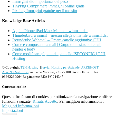
Immagini sito importanza del peso
TinyPng Comprimere immagini online gratis
Pixabay Immagini gratuite per il tuo sito
Knowledge Base Articles
Apple iPhone iPad Mac: Mail con winmail.dat
Thunderbird winmail – nessun allegato ma file winmail.dat
Roundcube Webmail – Creare cartelle aggiuntive |T2H
Come è composta una mail | Corpo e Intestazioni email
header e body
Come modificare php.ini da pannello ISPCONFIG | T2H
Hosting
© Copyright
T2H Hosting
. |
Servizi Hosting per Aziende: ARKEHOST
Arke Net Solutions
via Parco Vecchio, 22 - 27100 Pavia - Italia | P.Iva
03662230964 Reg.imprese REA PV-244347
Consenso cookie
Questo sito fa suo di cookies per ottimizzare la navigazione e offrire
funzioni avanzate.
Rifiuta
Accetto
. Per maggiori informazioni :
Maggiori Informazioni
Impostazioni